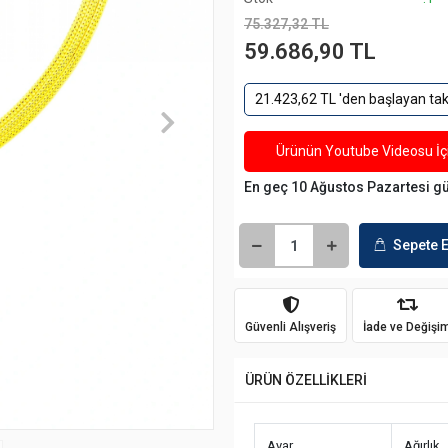
75.327,32 TL
59.686,90 TL
21.423,62 TL 'den başlayan taks
Ürünün Youtube Videosu İçi
En geç 10 Ağustos Pazartesi g
Sepete E
Güvenli Alışveriş
İade ve Değişi
ÜRÜN ÖZELLİKLERİ
Ayar
Ağırlık