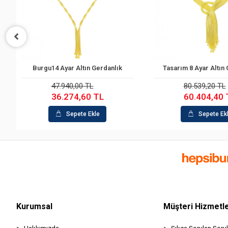
Tasarım 8 Ayar Altın Gerdanlık
Gurmet 14 Ayar Altın
Sepete Ekle
Sepete Ek
80.539,20 TL
204.863,60 TL
60.404,40 TL
176.019,70
Sepete Ekle
Sepete Ek
Kurumsal
Müşteri Hizmetle