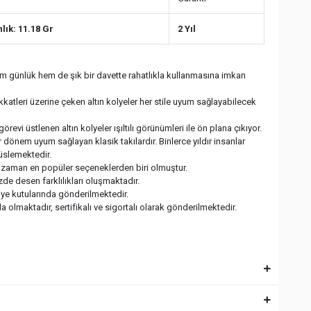
lık: 11.18 Gr
2 Yıl
hem günlük hem de şık bir davette rahatlıkla kullanmasına imkan
dikkatleri üzerine çeken altın kolyeler her stile uyum sağlayabilecek
görevi üstlenen altın kolyeler ışıltılı görünümleri ile ön plana çıkıyor.
 dönem uyum sağlayan klasik takılardır. Binlerce yıldır insanlar
süslemektedir.
er zaman en popüler seçeneklerden biri olmuştur.
izde desen farklılıkları oluşmaktadır.
diye kutularında gönderilmektedir.
 olmaktadır, sertifikalı ve sigortalı olarak gönderilmektedir.