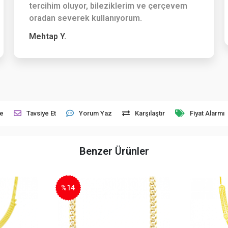
tercihim oluyor, bileziklerim ve çerçevem
oradan severek kullanıyorum.
Mehtap Y.
le
Tavsiye Et
Yorum Yaz
Karşılaştır
Fiyat Alarmı
Benzer Ürünler
%6