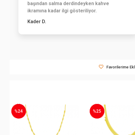
başından salma derdindeyken kahve
ikramına kadar ilgi gösteriliyor.
Kader D.
Favorilerime Ek
%25
%14