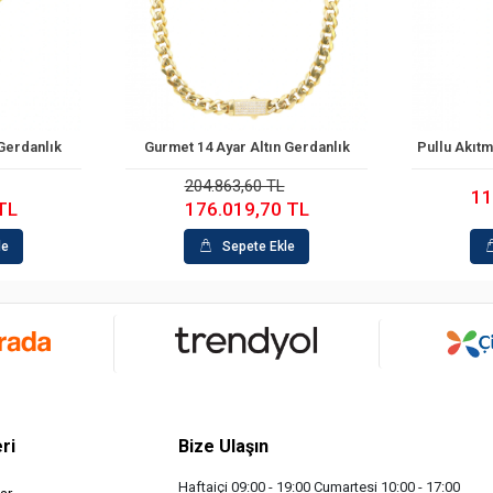
 Gerdanlık
Pullu Akıtma 8 Ayar Altın Gerdanlık
le
Sepete Ekle
66
115.375,60 TL
 TL
62
le
Sepete Ekle
ri
Bize Ulaşın
Haftaiçi 09:00 - 19:00 Cumartesi 10:00 - 17:00