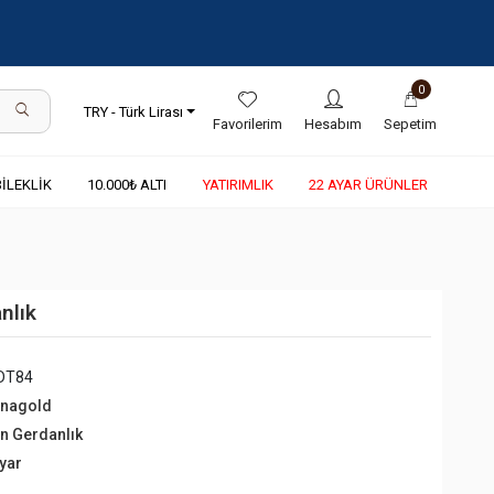
0
TRY - Türk Lirası
Favorilerim
Hesabım
Sepetim
BİLEKLİK
10.000₺ ALTI
YATIRIMLIK
22 AYAR ÜRÜNLER
nlık
DT84
rnagold
ın Gerdanlık
Ayar