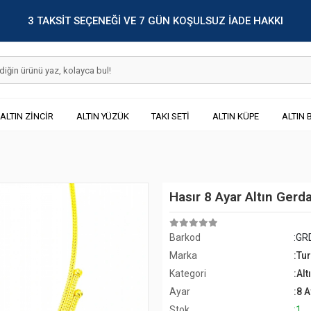
3 TAKSİT SEÇENEĞİ VE 7 GÜN KOŞULSUZ İADE HAKKI
ALTIN ZİNCİR
ALTIN YÜZÜK
TAKI SETİ
ALTIN KÜPE
ALTIN 
Hasır 8 Ayar Altın Gerda
Barkod
:GR
Marka
:Tu
Kategori
:Alt
Ayar
:8 
Stok
:1