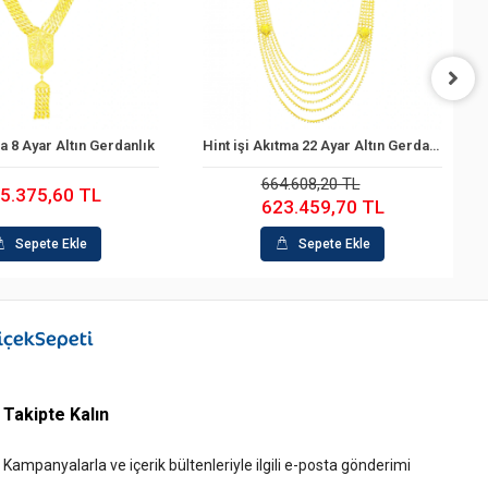
Hint işi Akıtma 22 Ayar Altın Gerdanlık
Hint işi 14 Ayar Altın Gerdanlık
Sepete Ekle
Sepete Ekle
4.608,20 TL
399.082,12 TL
3.459,70 TL
351.647,89 TL
Sepete Ekle
Sepete Ekle
Takipte Kalın
Kampanyalarla ve içerik bültenleriyle ilgili e-posta gönderimi