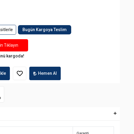
itlerle
Bugün Kargoya Teslim
n Tıklayın
ünü kargoda!
kle
Hemen Al
m
Garanti