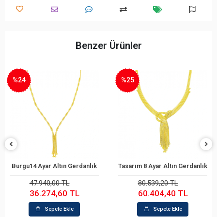
Benzer Ürünler
%25
%14
 Altın Gerdanlık
Tasarım 8 Ayar Altın Gerdanlık
epete Ekle
Sepete Ekle
S
0,00 TL
80.539,20 TL
204.86
74,60 TL
60.404,40 TL
176.0
epete Ekle
Sepete Ekle
S