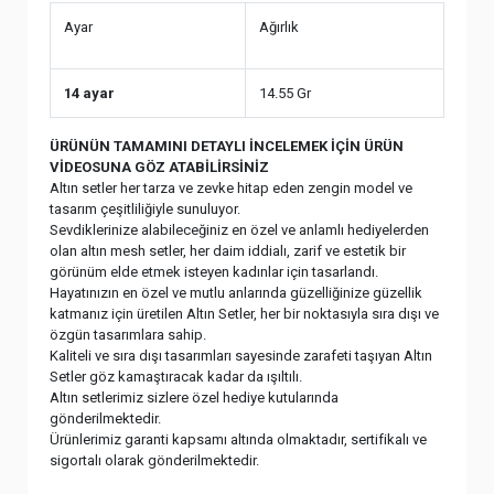
Ayar
Ağırlık
14 ayar
14.55 Gr
ÜRÜNÜN TAMAMINI DETAYLI İNCELEMEK İÇİN ÜRÜN
VİDEOSUNA GÖZ ATABİLİRSİNİZ
Altın setler her tarza ve zevke hitap eden zengin model ve
tasarım çeşitliliğiyle sunuluyor.
Sevdiklerinize alabileceğiniz en özel ve anlamlı hediyelerden
olan altın mesh setler, her daim iddialı, zarif ve estetik bir
görünüm elde etmek isteyen kadınlar için tasarlandı.
Hayatınızın en özel ve mutlu anlarında güzelliğinize güzellik
katmanız için üretilen Altın Setler, her bir noktasıyla sıra dışı ve
özgün tasarımlara sahip.
Kaliteli ve sıra dışı tasarımları sayesinde zarafeti taşıyan Altın
Setler göz kamaştıracak kadar da ışıltılı.
Altın setlerimiz sizlere özel hediye kutularında
gönderilmektedir.
Ürünlerimiz garanti kapsamı altında olmaktadır, sertifikalı ve
sigortalı olarak gönderilmektedir.