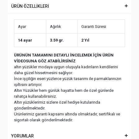
ÜRÜN ÖZELLİKLERİ
Ayar
Ağırlık
Garanti Süresi
14 ayar
3.59 gr.
2 Yıl
ÜRÜNÜN TAMAMINI DETAYLI İNCELEMEK İÇİN ÜRÜN
VİDEOSUNA GÖZ ATABİLİRSİNİZ
altın yüzükler modaya uygun oluşuyla kadınların kendilerini
daha güzel hissetmesini sağlıyor.
İnce işçiliğin eseri yüzlerce yüzük tasarımı ile parmaklarınızın
ışıltısını artırıyor.
Altın Yüzükler hem günlük hayatta hem de özel günlerde
rahatça kullanabilirsiniz.
Altın yüzüklerimiz sizlere özel hediye kutularında
gönderilmektedir.
Ürünlerimiz garanti kapsamı altında olmaktadır, sertifikalı ve
sigortalı olarak gönderilmektedir.
YORUMLAR