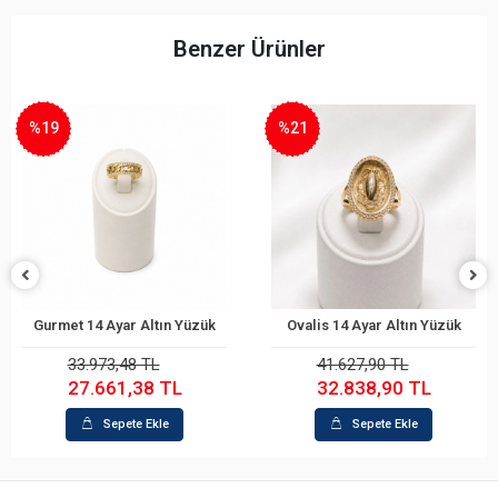
Benzer Ürünler
%21
%26
n Yüzük
Ovalis 14 Ayar Altın Yüzük
Ovalis 14 Ayar Altı
e
Sepete Ekle
Sepete Ekl
41.627,90 TL
28.316,56 TL
TL
32.838,90 TL
21.005,71 
Sepete Ekle
Sepete Ekle