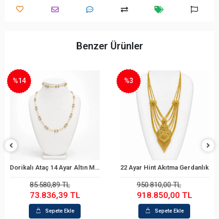
Benzer Ürünler
%3
%6
Dorikalı Ataç 14 Ayar Altın Mini Set
22 Ayar Hint Akıtma Gerdanlık
Reşat 5'li 22 Ayar Alt
e
Sepete Ekle
Sepete Ekl
950.810,00 TL
446.241,50 TL
TL
918.850,00 TL
419.634,80 
Sepete Ekle
Sepete Ekle