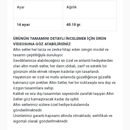
Ayar
Ağırlık
14 ayar
40.10 gr.
ÜRÜNÜN TAMAMINI DETAYLI İNCELEMEK İÇİN ÜRÜN
VİDEOSUNA GÖZ ATABİLİRSİNİZ
Altın setler her tarza ve zevke hitap eden zengin model ve
tasarım çeşitliliğiyle sunuluyor.
Sevdiklerinize alabileceğiniz en özel ve anlamlı hediyelerden
olan altın mesh setler, her daim iddialı, zarif ve estetik bir
görünüm elde etmek isteyen kadınlar için tasarlandı.
Hayatınızın en özel ve mutlu anlarında güzelliğinize güzellik
katmanız için üretilen Altın Setler, her bir noktasıyla sıra dışı ve
özgün tasarımlara sahip.
Kaliteli ve sıra dışı tasarımları sayesinde zarafeti taşıyan Altın
Setler göz kamaştıracak kadar da ışıltılı.
Altın setlerimiz sizlere özel hediye kutularında
gönderilmektedir.
Ürünlerimiz garanti kapsamı altında olmaktadır, sertifikalı ve
sigortalı olarak gönderilmektedir.