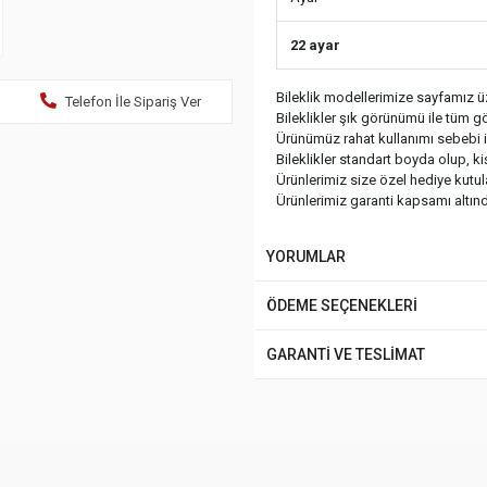
22 ayar
Bileklik modellerimize sayfamız üz
Telefon İle Sipariş Ver
Bileklikler şık görünümü ile tüm gö
Ürünümüz rahat kullanımı sebebi ile
Bileklikler standart boyda olup, k
Ürünlerimiz size özel hediye kutu
Ürünlerimiz garanti kapsamı altında
YORUMLAR
ÖDEME SEÇENEKLERİ
GARANTİ VE TESLİMAT