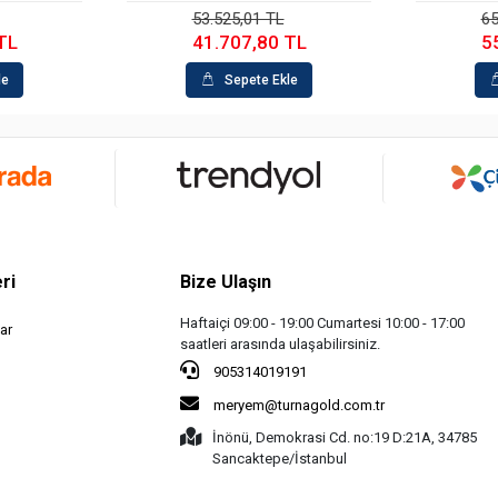
53.525,01 TL
65
TL
41.707,80 TL
5
le
Sepete Ekle
ri
Bize Ulaşın
Haftaiçi 09:00 - 19:00 Cumartesi 10:00 - 17:00
ar
saatleri arasında ulaşabilirsiniz.
905314019191
meryem@turnagold.com.tr
İnönü, Demokrasi Cd. no:19 D:21A, 34785
Sancaktepe/İstanbul