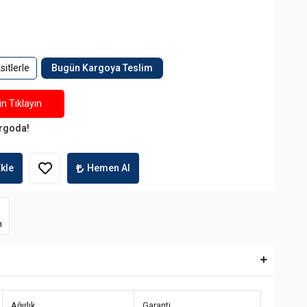
itlerle
Bugün Kargoya Teslim
n Tıklayın
argoda!
kle
Hemen Al
m
Ağırlık
Garanti