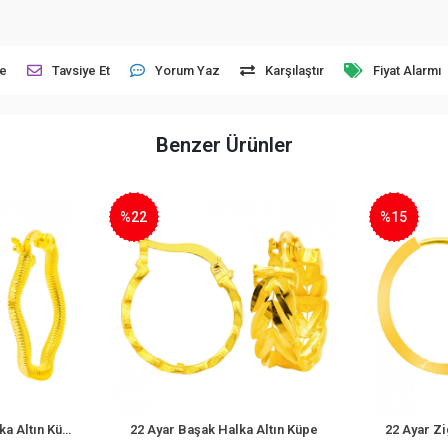
le
Tavsiye Et
Yorum Yaz
Karşılaştır
Fiyat Alarmı
Benzer Ürünler
%22
%15
22 Ayar Dalgalı Ajda Halka Altın Küpe
22 Ayar Başak Halka Altın Küpe
22 Ayar Zi
le
Sepete Ekle