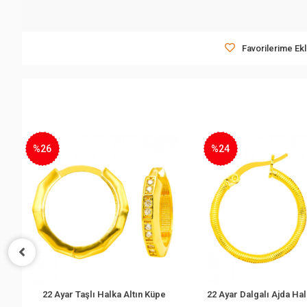
Favorilerime Ek
%26
%24
22 Ayar Taşlı Halka Altın Küpe
Sepete Ekle
Sepete Ek