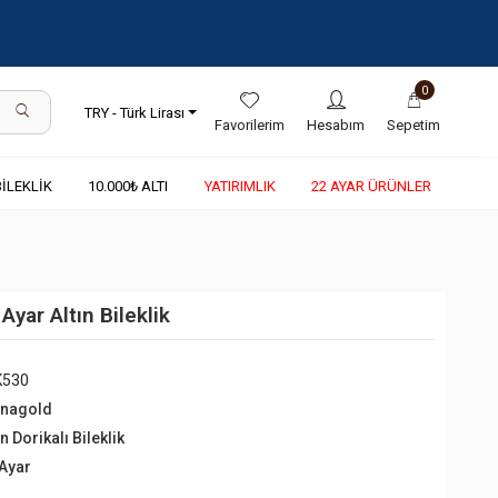
0
TRY - Türk Lirası
Favorilerim
Hesabım
Sepetim
BİLEKLİK
10.000₺ ALTI
YATIRIMLIK
22 AYAR ÜRÜNLER
yar Altın Bileklik
K530
rnagold
ın Dorikalı Bileklik
 Ayar