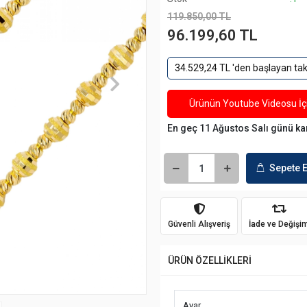
119.850,00 TL
96.199,60 TL
34.529,24 TL 'den başlayan taks
Ürünün Youtube Videosu İçi
En geç 11 Ağustos Salı günü k
Sepete E
Güvenli Alışveriş
İade ve Değişi
ÜRÜN ÖZELLİKLERİ
Ayar