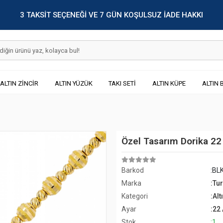
3 TAKSİT SEÇENEĞİ VE 7 GÜN KOŞULSUZ İADE HAKKI
ALTIN ZİNCİR
ALTIN YÜZÜK
TAKI SETİ
ALTIN KÜPE
ALTIN 
Özel Tasarım Dorika 22 A
Barkod
:BL
Marka
:Tu
Kategori
:Alt
Ayar
:22
Stok
:1