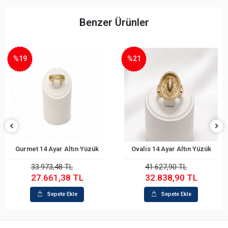
Benzer Ürünler
%21
%26
Ovalis 14 Ayar Altın Yüzük
Ovalis 14 Ayar Altın Yüzük
Sepete Ekle
Sepete Ekle
41.627,90 TL
28.316,56 TL
32.838,90 TL
21.005,71 TL
Sepete Ekle
Sepete Ekle