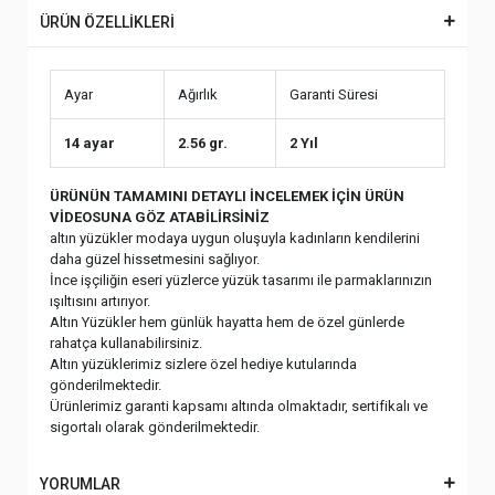
ÜRÜN ÖZELLİKLERİ
Ayar
Ağırlık
Garanti Süresi
14 ayar
2.56 gr.
2 Yıl
ÜRÜNÜN TAMAMINI DETAYLI İNCELEMEK İÇİN ÜRÜN
VİDEOSUNA GÖZ ATABİLİRSİNİZ
altın yüzükler modaya uygun oluşuyla kadınların kendilerini
daha güzel hissetmesini sağlıyor.
İnce işçiliğin eseri yüzlerce yüzük tasarımı ile parmaklarınızın
ışıltısını artırıyor.
Altın Yüzükler hem günlük hayatta hem de özel günlerde
rahatça kullanabilirsiniz.
Altın yüzüklerimiz sizlere özel hediye kutularında
gönderilmektedir.
Ürünlerimiz garanti kapsamı altında olmaktadır, sertifikalı ve
sigortalı olarak gönderilmektedir.
YORUMLAR