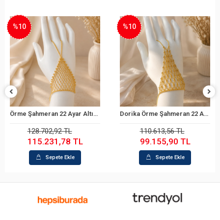
%10
%10
Örme Şahmeran 22 Ayar Altın Bileklik
Dorika Örme Şahmeran 22 Ayar Altın Bileklik
Sepete Ekle
Sepete Ekle
128.702,92 TL
110.613,56 TL
115.231,78 TL
99.155,90 TL
Sepete Ekle
Sepete Ekle