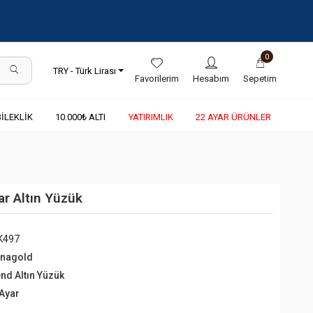
0
TRY - Türk Lirası
Favorilerim
Hesabım
Sepetim
BİLEKLİK
10.000₺ ALTI
YATIRIMLIK
22 AYAR ÜRÜNLER
r Altın Yüzük
K497
rnagold
end Altın Yüzük
 Ayar