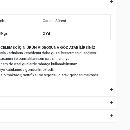
rlık
Garanti Süresi
59 gr.
2 Yıl
CELEMEK İÇİN ÜRÜN VİDEOSUNA GÖZ ATABİLİRSİNİZ
yla kadınların kendilerini daha güzel hissetmesini sağlıyor.
asarımı ile parmaklarınızın ışıltısını artırıyor.
 hem de özel günlerde rahatça kullanabilirsiniz.
diye kutularında gönderilmektedir.
 olmaktadır, sertifikalı ve sigortalı olarak gönderilmektedir.