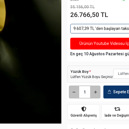
35.156,00 TL
26.766,50 TL
9.607,39 TL 'den başlayan taksi
Ürünün Youtube Videosu İçi
En geç 10 Ağustos Pazartesi g
Yüzük Boy
*
Lütfen Yüzük Boyu Seçiniz
Sepete E
Güvenli Alışveriş
İade ve Değişi