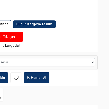
tlerle
Bugün Kargoya Teslim
n Tıklayın
ünü kargoda!
kle
Hemen Al
m