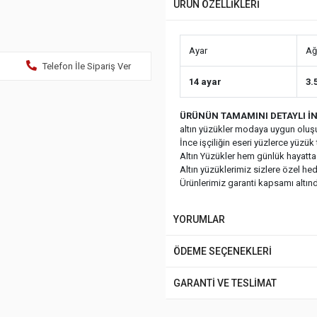
ÜRÜN ÖZELLİKLERİ
Ayar
Ağı
Telefon İle Sipariş Ver
14 ayar
3.
ÜRÜNÜN TAMAMINI DETAYLI İN
altın yüzükler modaya uygun oluşu
İnce işçiliğin eseri yüzlerce yüzük t
Altın Yüzükler hem günlük hayatta
Altın yüzüklerimiz sizlere özel he
Ürünlerimiz garanti kapsamı altında
YORUMLAR
ÖDEME SEÇENEKLERİ
GARANTİ VE TESLİMAT