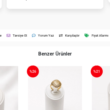
le
Tavsiye Et
Yorum Yaz
Karşılaştır
Fiyat Alarmı
Benzer Ürünler
%26
%21