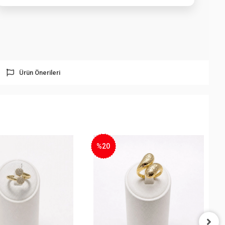
Ürün Önerileri
%20
%24