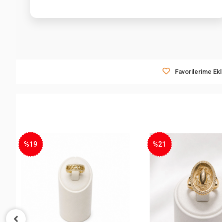
Favorilerime Ek
%21