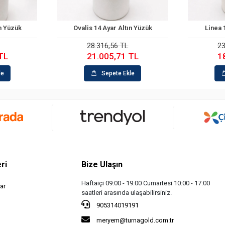
Ovalis 14 Ayar Altın Yüzük
Linea 14 Ayar Altın Yüzük
Sepete Ekle
Sepete Ekle
28.316,56 TL
23.266,88 TL
21.005,71 TL
18.456,90 TL
Sepete Ekle
Sepete Ekle
ri
Bize Ulaşın
Haftaiçi 09:00 - 19:00 Cumartesi 10:00 - 17:00
ar
saatleri arasında ulaşabilirsiniz.
905314019191
meryem@turnagold.com.tr