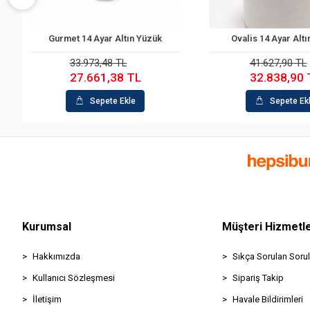
14 Ayar Altın Yüzük
Ovalis 14 Ayar Altın Yüzük
Sepete Ekle
Sepete Ekle
.973,48 TL
41.627,90 TL
7.661,38 TL
32.838,90 TL
Sepete Ekle
Sepete Ekle
Kurumsal
Müşteri Hizmetle
Hakkımızda
Sıkça Sorulan Sorul
Kullanıcı Sözleşmesi
Sipariş Takip
İletişim
Havale Bildirimleri