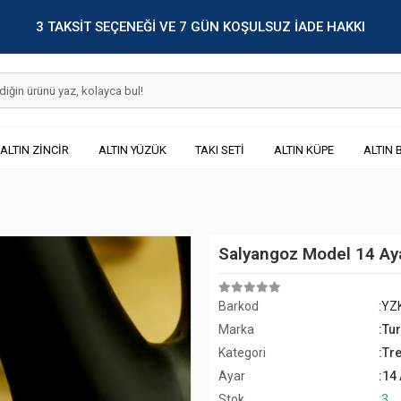
3 TAKSİT SEÇENEĞİ VE 7 GÜN KOŞULSUZ İADE HAKKI
ALTIN ZİNCİR
ALTIN YÜZÜK
TAKI SETİ
ALTIN KÜPE
ALTIN 
Salyangoz Model 14 Aya
Barkod
:YZ
Marka
:Tu
Kategori
:Tr
Ayar
:14
Stok
:3