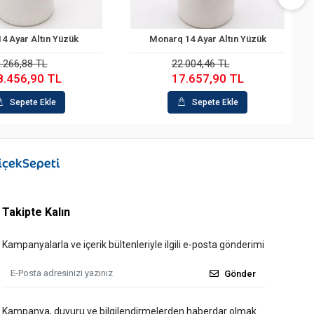
Monarq 14 Ayar Altın Yüzük
Dalgalı 14 Aya
Sepete Ekle
Sepe
22.004,46 TL
34.708,5
17.657,90 TL
26.367
Sepete Ekle
Sepe
Takipte Kalın
Kampanyalarla ve içerik bültenleriyle ilgili e-posta gönderimi
Gönder
Kampanya, duyuru ve bilgilendirmelerden haberdar olmak