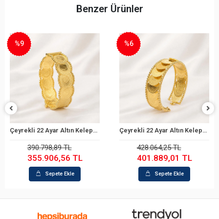
Benzer Ürünler
%9
%6
Çeyrekli 22 Ayar Altın Kelepçe Bilezik
Çeyrekli 22 Ayar Altın Kelepçe Bilezik
Sepete Ekle
Sepete Ekle
390.798,89 TL
428.064,25 TL
355.906,56 TL
401.889,01 TL
Sepete Ekle
Sepete Ekle