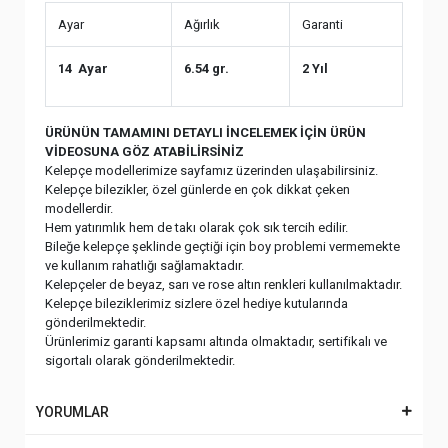
Ayar
Ağırlık
Garanti
14 Ayar
6.54 gr.
2 Yıl
ÜRÜNÜN TAMAMINI DETAYLI İNCELEMEK İÇİN ÜRÜN
VİDEOSUNA GÖZ ATABİLİRSİNİZ
Kelepçe modellerimize sayfamız üzerinden ulaşabilirsiniz.
Kelepçe bilezikler, özel günlerde en çok dikkat çeken
modellerdir.
Hem yatırımlık hem de takı olarak çok sık tercih edilir.
Bileğe kelepçe şeklinde geçtiği için boy problemi vermemekte
ve kullanım rahatlığı sağlamaktadır.
Kelepçeler de beyaz, sarı ve rose altın renkleri kullanılmaktadır.
Kelepçe bileziklerimiz sizlere özel hediye kutularında
gönderilmektedir.
Ürünlerimiz garanti kapsamı altında olmaktadır, sertifikalı ve
sigortalı olarak gönderilmektedir.
YORUMLAR