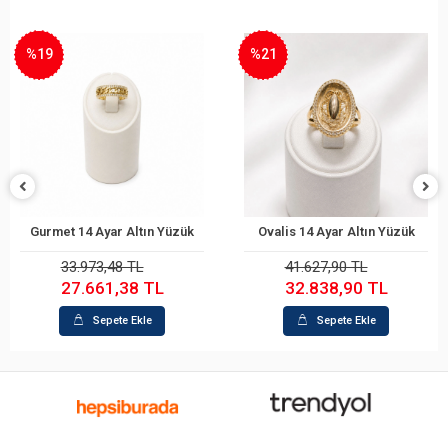
%19
%21
Gurmet 14 Ayar Altın Yüzük
Ovalis 14 Ayar Altın Yüzük
Sepete Ekle
Sepete Ekle
33.973,48 TL
41.627,90 TL
27.661,38 TL
32.838,90 TL
Sepete Ekle
Sepete Ekle