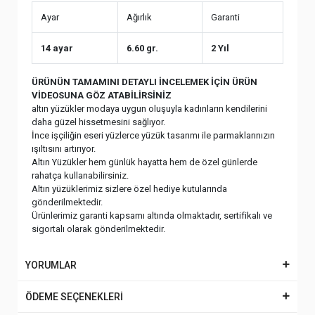
Ayar
Ağırlık
Garanti
14 ayar
6.60 gr.
2 Yıl
ÜRÜNÜN TAMAMINI DETAYLI İNCELEMEK İÇİN ÜRÜN
VİDEOSUNA GÖZ ATABİLİRSİNİZ
altın yüzükler modaya uygun oluşuyla kadınların kendilerini
daha güzel hissetmesini sağlıyor.
İnce işçiliğin eseri yüzlerce yüzük tasarımı ile parmaklarınızın
ışıltısını artırıyor.
Altın Yüzükler hem günlük hayatta hem de özel günlerde
rahatça kullanabilirsiniz.
Altın yüzüklerimiz sizlere özel hediye kutularında
gönderilmektedir.
Ürünlerimiz garanti kapsamı altında olmaktadır, sertifikalı ve
sigortalı olarak gönderilmektedir.
YORUMLAR
ÖDEME SEÇENEKLERİ