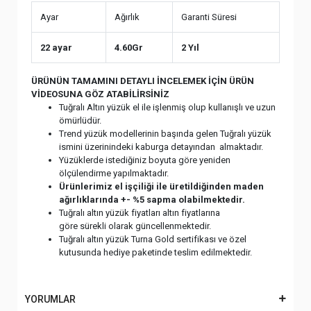
Ayar
Ağırlık
Garanti Süresi
22 ayar
4.60Gr
2 Yıl
ÜRÜNÜN TAMAMINI DETAYLI İNCELEMEK İÇİN ÜRÜN
VİDEOSUNA GÖZ ATABİLİRSİNİZ
Tuğralı Altın yüzük el ile işlenmiş olup kullanışlı ve uzun
ömürlüdür.
Trend yüzük modellerinin başında gelen Tuğralı yüzük
ismini üzerinindeki kaburga detayından almaktadır.
Yüzüklerde istediğiniz boyuta göre yeniden
ölçülendirme yapılmaktadır.
Ürünlerimiz el işçiliği ile üretildiğinden maden
ağırlıklarında +- %5 sapma olabilmektedir.
Tuğralı altın yüzük fiyatları altın fiyatlarına
göre sürekli olarak güncellenmektedir.
Tuğralı altın yüzük Turna Gold sertifikası ve özel
kutusunda hediye paketinde teslim edilmektedir.
YORUMLAR