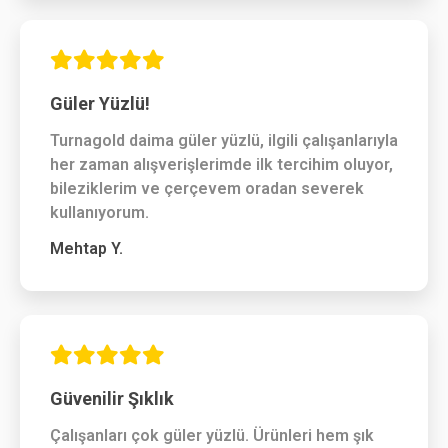
olabilirsiniz. Diğer kuyumcular satışı yapıp
başından salma derdindeyken kahve ikramına
kadar ilgi gösteriliyor.
Kader D.
Güler Yüzlü!
Turnagold daima güler yüzlü, ilgili çalışanlarıyla
her zaman alışverişlerimde ilk tercihim oluyor,
bileziklerim ve çerçevem oradan severek
kullanıyorum.
Mehtap Y.