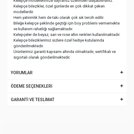
Ayar
Ağırlık
Genişlik
22 ayar
18.06 gr.
2.2 cm.
Kelepçe modellerimize sayfamız üzerinden ulaşabilirsiniz.
Kelepçe bilezikler, özel günlerde en çok dikkat çeken
modellerdir.
Hem yatırımlık hem de takı olarak çok sık tercih edilir.
Bileğe kelepçe şeklinde geçtiği için boy problemi vermemekte
ve kullanım rahatlığı sağlamaktadır.
Kelepçeler de beyaz, sarı ve rose altın renkleri kullanılmaktadır.
Kelepçe bileziklerimiz sizlere özel hediye kutularında
gönderilmektedir.
Ürünlerimiz garanti kapsamı altında olmaktadır, sertifikalı ve
sigortalı olarak gönderilmektedir.
YORUMLAR
ÖDEME SEÇENEKLERİ