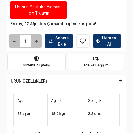
166.192,00 TL
59.651,85 TL 'den başlayan taksitlerle
Bugün Kargoya Teslim
Ürünün Youtube Videosu
İçin Tıklayın
En geç 12 Ağustos Çarşamba günü kargoda!
Sepete
Hemen
Ekle
Al
Güvenli Alışveriş
İade ve Değişim
ÜRÜN ÖZELLİKLERİ