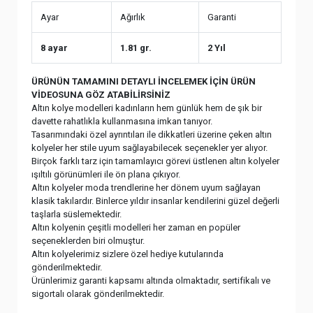
Ayar
Ağırlık
Garanti
8 ayar
1.81 gr.
2 Yıl
ÜRÜNÜN TAMAMINI DETAYLI İNCELEMEK İÇİN ÜRÜN
VİDEOSUNA GÖZ ATABİLİRSİNİZ
Altın kolye modelleri kadınların hem günlük hem de şık bir
davette rahatlıkla kullanmasına imkan tanıyor.
Tasarımındaki özel ayrıntıları ile dikkatleri üzerine çeken altın
kolyeler her stile uyum sağlayabilecek seçenekler yer alıyor.
Birçok farklı tarz için tamamlayıcı görevi üstlenen altın kolyeler
ışıltılı görünümleri ile ön plana çıkıyor.
Altın kolyeler moda trendlerine her dönem uyum sağlayan
klasik takılardır. Binlerce yıldır insanlar kendilerini güzel değerli
taşlarla süslemektedir.
Altın kolyenin çeşitli modelleri her zaman en popüler
seçeneklerden biri olmuştur.
Altın kolyelerimiz sizlere özel hediye kutularında
gönderilmektedir.
Ürünlerimiz garanti kapsamı altında olmaktadır, sertifikalı ve
sigortalı olarak gönderilmektedir.