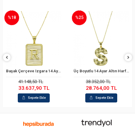
%18
%25
Başak Çerçeve Izgara 14 Ayar Altın Harf Kolye
Üç Boyutlu 14 Ayar Altın Harf Kolye
Sepete Ekle
Sepete Ekle
41.148,50 TL
38.352,00 TL
33.637,90 TL
28.764,00 TL
Sepete Ekle
Sepete Ekle