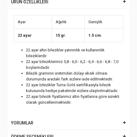
ÜRÜN ÖZELLİKLERİ
Ayar
Ağırlık
Genişlik
22 ayar
15 gr.
1.5 cm.
22 ayar altın bilezikler yatırımlık ve kullanımlık
bileziklerdir.
22 ayar bileziklerimiz 5,8 - 6,0 - 6,2 - 6,4 - 6,6 - 6,8 - 7,0
boylarındadır.
Bilezik gramının üretimden dolayı eksik olması
durumunda aradaki fark sizlere iade edilmektedir.
22 ayar bilezikler Turna Gold sertifikasıyla bilezik
kutusunda hediye paketinde sizlere ulaştırılmaktadır.
22 ayar bilezik fiyatlarımız altın fiyatlarına göre sürekli
olarak güncellenmektedir.
YORUMLAR
ÖDEME SEÇENEKLERİ