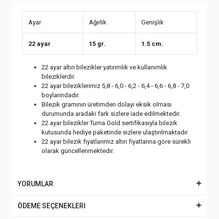
Ayar
Ağırlık
Genişlik
22 ayar
15 gr.
1.5 cm.
22 ayar altın bilezikler yatırımlık ve kullanımlık
bileziklerdir.
22 ayar bileziklerimiz 5,8 - 6,0 - 6,2 - 6,4 - 6,6 - 6,8 - 7,0
boylarındadır.
Bilezik gramının üretimden dolayı eksik olması
durumunda aradaki fark sizlere iade edilmektedir.
22 ayar bilezikler Turna Gold sertifikasıyla bilezik
kutusunda hediye paketinde sizlere ulaştırılmaktadır.
22 ayar bilezik fiyatlarımız altın fiyatlarına göre sürekli
olarak güncellenmektedir.
YORUMLAR
ÖDEME SEÇENEKLERİ