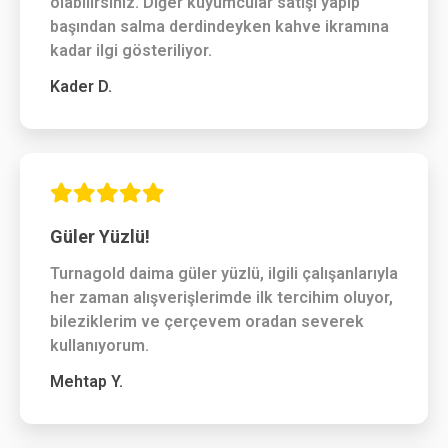
olabilirsiniz. Diğer kuyumcular satışı yapıp
başından salma derdindeyken kahve ikramına
kadar ilgi gösteriliyor.
Kader D.
Güler Yüzlü!
Turnagold daima güler yüzlü, ilgili çalışanlarıyla
her zaman alışverişlerimde ilk tercihim oluyor,
bileziklerim ve çerçevem oradan severek
kullanıyorum.
Mehtap Y.