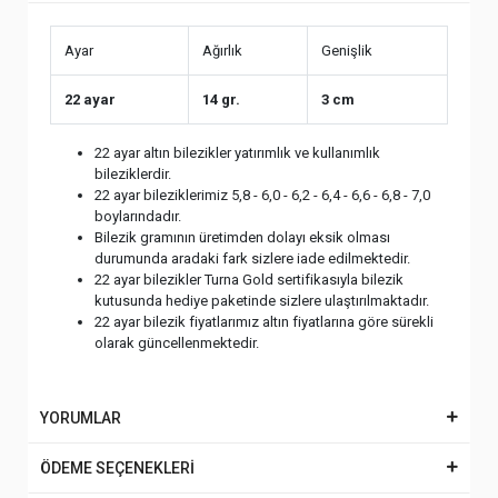
Ayar
Ağırlık
Genişlik
22 ayar
14 gr.
3 cm
22 ayar altın bilezikler yatırımlık ve kullanımlık
bileziklerdir.
22 ayar bileziklerimiz 5,8 - 6,0 - 6,2 - 6,4 - 6,6 - 6,8 - 7,0
boylarındadır.
Bilezik gramının üretimden dolayı eksik olması
durumunda aradaki fark sizlere iade edilmektedir.
22 ayar bilezikler Turna Gold sertifikasıyla bilezik
kutusunda hediye paketinde sizlere ulaştırılmaktadır.
22 ayar bilezik fiyatlarımız altın fiyatlarına göre sürekli
olarak güncellenmektedir.
YORUMLAR
ÖDEME SEÇENEKLERİ