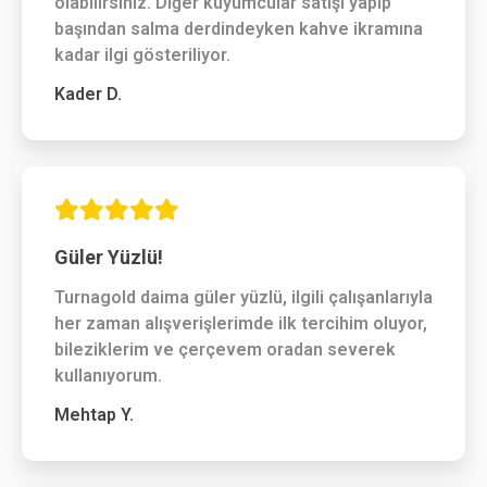
olabilirsiniz. Diğer kuyumcular satışı yapıp
başından salma derdindeyken kahve ikramına
kadar ilgi gösteriliyor.
Kader D.
Güler Yüzlü!
Turnagold daima güler yüzlü, ilgili çalışanlarıyla
her zaman alışverişlerimde ilk tercihim oluyor,
bileziklerim ve çerçevem oradan severek
kullanıyorum.
Mehtap Y.