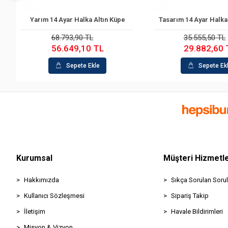
Yarım 14 Ayar Halka Altın Küpe
Tasarım 14 Ayar Halka Altın 
Sepete Ekle
Sepete Ekle
68.793,90 TL
35.555,50 TL
56.649,10 TL
29.882,60 TL
Sepete Ekle
Sepete Ekle
Kurumsal
Müşteri Hizmetle
Hakkımızda
Sıkça Sorulan Sorul
Kullanıcı Sözleşmesi
Sipariş Takip
İletişim
Havale Bildirimleri
Misyon & Vizyon