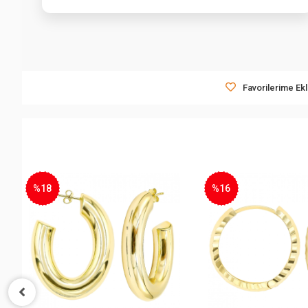
Favorilerime Ek
%18
%16