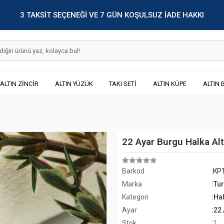
3 TAKSİT SEÇENEĞİ VE 7 GÜN KOŞULSUZ İADE HAKKI
ALTIN ZİNCİR
ALTIN YÜZÜK
TAKI SETİ
ALTIN KÜPE
ALTIN 
22 Ayar Burgu Halka Al
Barkod
:KP
Marka
:Tu
Kategori
:Ha
Ayar
:22
Stok
:1