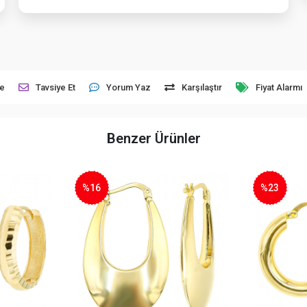
le
Tavsiye Et
Yorum Yaz
Karşılaştır
Fiyat Alarmı
Benzer Ürünler
%16
%23