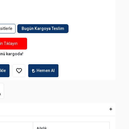
itlerle
Bugün Kargoya Teslim
n Tıklayın
ünü kargoda!
kle
Hemen Al
m
Ağırlık