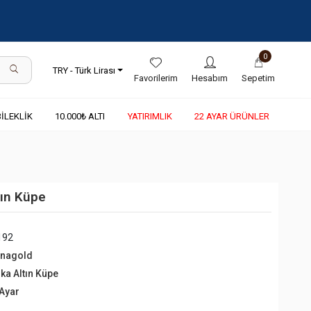
0
TRY - Türk Lirası
Favorilerim
Hesabım
Sepetim
BİLEKLİK
10.000₺ ALTI
YATIRIMLIK
22 AYAR ÜRÜNLER
tın Küpe
192
rnagold
lka Altın Küpe
 Ayar