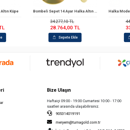
Küpe
Bombeli Sepet 14 Ayar Halka Altın Küpe
Sepete Ekle
Sepe
34.277,10 TL
44.264,
28.764,00 TL
33.877
Sepete Ekle
Sepe
ri
Bize Ulaşın
Haftaiçi 09:00 - 19:00 Cumartesi 10:00 - 17:00
ar
saatleri arasında ulaşabilirsiniz.
905314019191
meryem@turnagold.com.tr