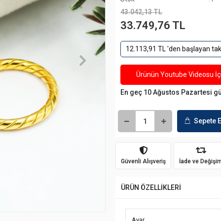
43.042,13 TL
33.749,76 TL
12.113,91 TL 'den başlayan taks
Ürünün Youtube Videosu İçi
En geç 10 Ağustos Pazartesi g
Sepete E
Güvenli Alışveriş
İade ve Değişi
ÜRÜN ÖZELLİKLERİ
Ayar