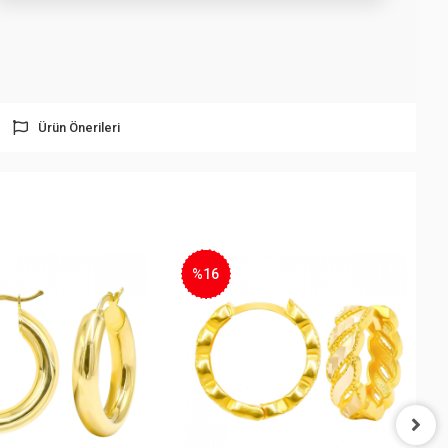
Ürün Önerileri
%16
%16