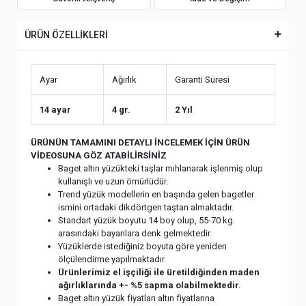
ÜRÜN ÖZELLİKLERİ
Ayar
Ağırlık
Garanti Süresi
14 ayar
4 gr.
2 Yıl
ÜRÜNÜN TAMAMINI DETAYLI İNCELEMEK İÇİN ÜRÜN
VİDEOSUNA GÖZ ATABİLİRSİNİZ
Baget altın yüzükteki taşlar mıhlanarak işlenmiş olup
kullanışlı ve uzun ömürlüdür.
Trend yüzük modellerin en başında gelen bagetler
ismini ortadaki dikdörtgen taştan almaktadır.
Standart yüzük boyutu 14 boy olup, 55-70 kg.
arasındaki bayanlara denk gelmektedir.
Yüzüklerde istediğiniz boyuta göre yeniden
ölçülendirme yapılmaktadır.
Ürünlerimiz el işçiliği ile üretildiğinden maden
ağırlıklarında +- %5 sapma olabilmektedir.
Baget altın yüzük fiyatları altın fiyatlarına