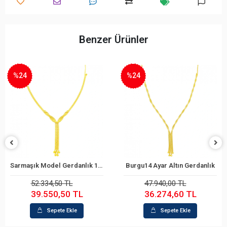
Benzer Ürünler
%24
%25
Burgu14 Ayar Altın Gerdanlık
Tasarım 8 Ayar Altın Gerdanlık
Sepete Ekle
Sepete Ekle
47.940,00 TL
80.539,20 TL
36.274,60 TL
60.404,40 TL
Sepete Ekle
Sepete Ekle