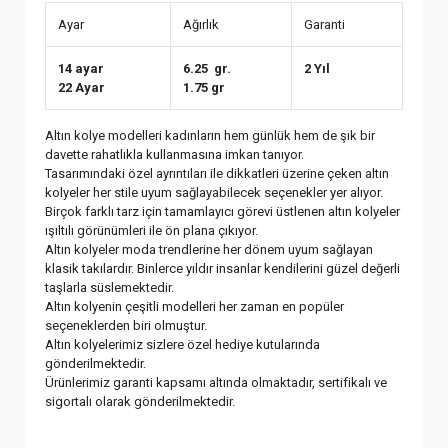
Ayar
Ağırlık
Garanti
14 ayar
6.25 gr.
2 Yıl
22 Ayar
1.75 gr
Altın kolye modelleri kadınların hem günlük hem de şık bir
davette rahatlıkla kullanmasına imkan tanıyor.
Tasarımındaki özel ayrıntıları ile dikkatleri üzerine çeken altın
kolyeler her stile uyum sağlayabilecek seçenekler yer alıyor.
Birçok farklı tarz için tamamlayıcı görevi üstlenen altın kolyeler
ışıltılı görünümleri ile ön plana çıkıyor.
Altın kolyeler moda trendlerine her dönem uyum sağlayan
klasik takılardır. Binlerce yıldır insanlar kendilerini güzel değerli
taşlarla süslemektedir.
Altın kolyenin çeşitli modelleri her zaman en popüler
seçeneklerden biri olmuştur.
Altın kolyelerimiz sizlere özel hediye kutularında
gönderilmektedir.
Ürünlerimiz garanti kapsamı altında olmaktadır, sertifikalı ve
sigortalı olarak gönderilmektedir.