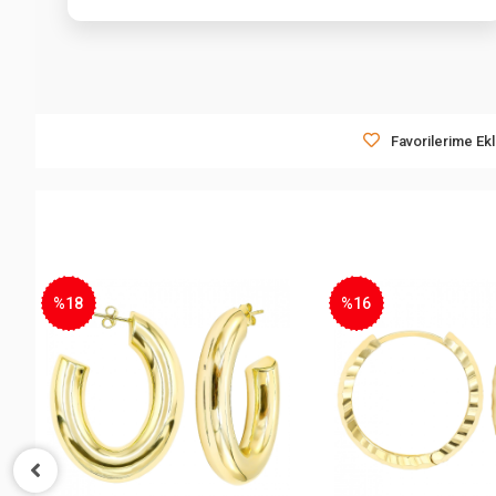
Favorilerime Ek
%18
%16