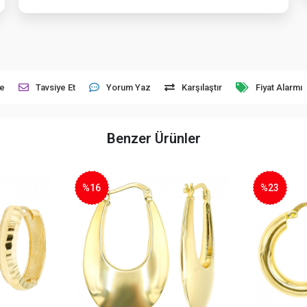
le
Tavsiye Et
Yorum Yaz
Karşılaştır
Fiyat Alarmı
Benzer Ürünler
%16
%23