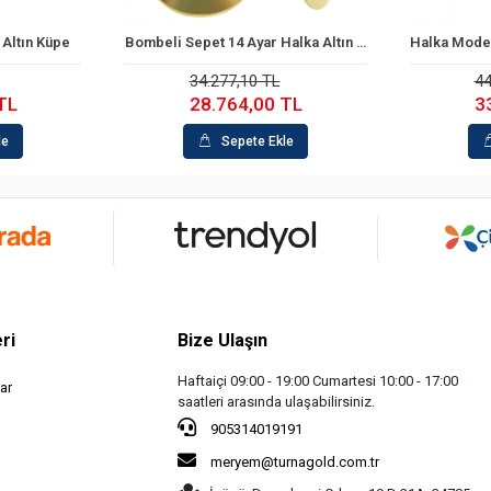
 Altın Küpe
Bombeli Sepet 14 Ayar Halka Altın Küpe
le
Sepete Ekle
34.277,10 TL
44
TL
28.764,00 TL
3
le
Sepete Ekle
ri
Bize Ulaşın
Haftaiçi 09:00 - 19:00 Cumartesi 10:00 - 17:00
ar
saatleri arasında ulaşabilirsiniz.
905314019191
meryem@turnagold.com.tr