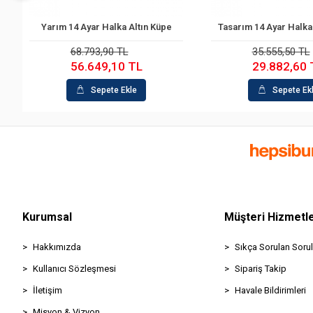
Yarım 14 Ayar Halka Altın Küpe
Tasarım 14 Ayar Halka
Sepete Ekle
Sepete Ek
68.793,90 TL
35.555,50 TL
56.649,10 TL
29.882,60 
Sepete Ekle
Sepete Ek
Kurumsal
Müşteri Hizmetle
Hakkımızda
Sıkça Sorulan Sorul
Kullanıcı Sözleşmesi
Sipariş Takip
İletişim
Havale Bildirimleri
Misyon & Vizyon