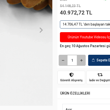
54.148,23 TL
40.972,72 TL
14.706,47 TL 'den başlayan taks
Ürünün Youtube Videosu İçi
En geç 10 Ağustos Pazartesi g
Sepete E
Güvenli Alışveriş
İade ve Değişi
ÜRÜN ÖZELLİKLERİ
Ayar