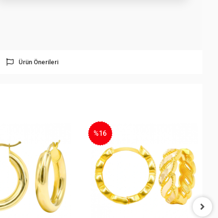
Ürün Önerileri
%16