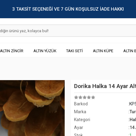
3 TAKSİT SEÇENEĞİ VE 7 GÜN KOŞULSUZ İADE HAKKI
ALTIN ZİNCİR
ALTIN YÜZÜK
TAKI SETİ
ALTIN KÜPE
ALTIN 
Dorika Halka 14 Ayar Al
Barkod
:KP
Marka
:Tu
Kategori
:Ha
Ayar
:14
Stok
:1