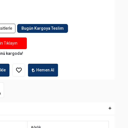
itlerle
Bugün Kargoya Teslim
n Tıklayın
ünü kargoda!
kle
Hemen Al
m
Ağırlık