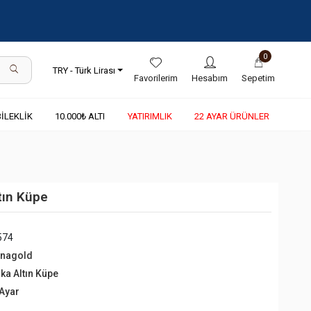
0
TRY - Türk Lirası
Favorilerim
Hesabım
Sepetim
BİLEKLİK
10.000₺ ALTI
YATIRIMLIK
22 AYAR ÜRÜNLER
tın Küpe
574
rnagold
lka Altın Küpe
 Ayar