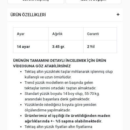
ÜRÜN ÖZELLİKLERİ
Ayar
Ağırlık
Garanti
14 ayar
3.45 gr.
2 Yıl
ÜRÜNÜN TAMAMINI DETAYLI İNCELEMEK İÇİN ÜRÜN
VİDEOSUNA GÖZ ATABİLİRSİNİZ
Tektaş altın yüzükteki taşlar mıhlanarak işlenmiş olup
kullanışlı ve uzun ömürlüdür.
Trend yüzük modellerin en başında gelen
tektaşlar ismini ortadaki taştan almaktadır.
Standart yüzük boyutu 14 boy olup, 55-70 kg.
arasındaki bayanlara denk gelmektedir.
Yüzüklerde istediğiniz boyuta göre yeniden
ölçülendirme yapılmaktadır.
Ürünlerimiz el işçiliği ile üretildiğinden maden
ağırlıklarında +- %5 sapma olabilmektedir.
Tektaş altın yüzük fiyatları altın fiyatlarına