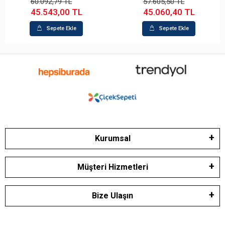
2,79 TL
57.605,50 TL
43.76
43,00 TL
45.060,40 TL
34.2
epete Ekle
Sepete Ekle
S
Kurumsal
Müşteri Hizmetleri
Bize Ulaşın