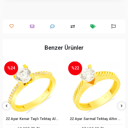
Benzer Ürünler
%22
%22
22 Ayar Kenar Taşlı Tektaş Altın Yüzük
22 Ayar Sarmal Tektaş Altın Yüzük
22 Ayar Te
epete Ekle
Sepete Ekle
S