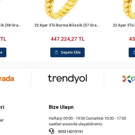
22 Ayar 3'lü Burma Bilezik (58 Gram)
22 Ayar 3'lü Burma Bilezik (57 Gram)
le
Sepete Ekle
 TL
447.224,27 TL
43
le
Sepete Ekle
ri
Bize Ulaşın
Haftaiçi 09:00 - 19:00 Cumartesi 10:00 - 17:00
ar
saatleri arasında ulaşabilirsiniz.
905314019191