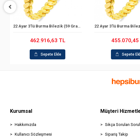
)
22 Ayar 3'lü Burma Bilezik (59 Gram)
Sepete Ekle
Sepete Ek
462.916,63 TL
455.070,45
Sepete Ekle
Sepete Ek
Kurumsal
Müşteri Hizmetle
Hakkımızda
Sıkça Sorulan Sorul
Kullanıcı Sözleşmesi
Sipariş Takip