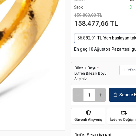
Stok
:3
159.800,00 TL
158.477,66 TL
56.882,91 TL 'den başlayan taks
En geç 10 Ağustos Pazartesi g
Bilezik Boyu
*
Lütfen Bilezik Boyu
Seçiniz
Sepete E
Güvenli Alışveriş
İade ve Değişi
ÜRÜN ÖZELLİKLERİ