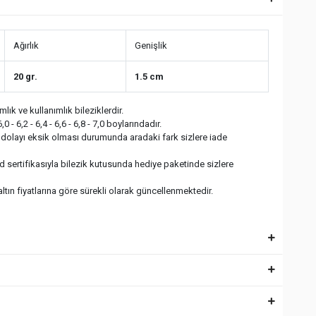
Ağırlık
Genişlik
20 gr.
1.5 cm
ımlık ve kullanımlık bileziklerdir.
,0 - 6,2 - 6,4 - 6,6 - 6,8 - 7,0 boylarındadır.
 dolayı eksik olması durumunda aradaki fark sizlere iade
ld sertifikasıyla bilezik kutusunda hediye paketinde sizlere
 altın fiyatlarına göre sürekli olarak güncellenmektedir.