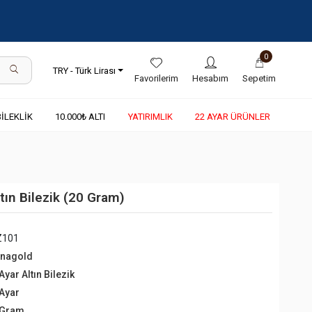
0
TRY - Türk Lirası
Favorilerim
Hesabım
Sepetim
BİLEKLİK
10.000₺ ALTI
YATIRIMLIK
22 AYAR ÜRÜNLER
ltın Bilezik (20 Gram)
Z101
rnagold
Ayar Altın Bilezik
 Ayar
 Gram