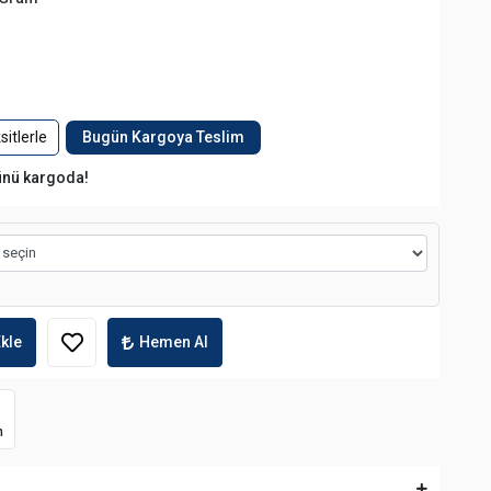
itlerle
Bugün Kargoya Teslim
ünü kargoda!
kle
Hemen Al
m