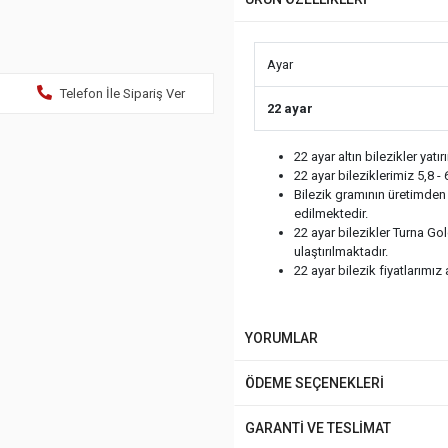
Ayar
Telefon İle Sipariş Ver
22 ayar
22 ayar altın bilezikler yatır
22 ayar bileziklerimiz 5,8 - 6
Bilezik gramının üretimden
edilmektedir.
22 ayar bilezikler Turna Go
ulaştırılmaktadır.
22 ayar bilezik fiyatlarımız
YORUMLAR
ÖDEME SEÇENEKLERİ
GARANTİ VE TESLİMAT