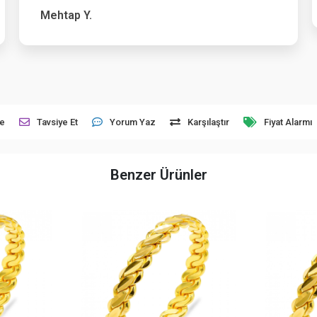
Mehtap Y.
le
Tavsiye Et
Yorum Yaz
Karşılaştır
Fiyat Alarmı
Benzer Ürünler