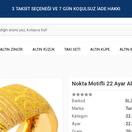
3 TAKSİT SEÇENEĞİ VE 7 GÜN KOŞULSUZ İADE HAKKI
ALTIN ZİNCİR
ALTIN YÜZÜK
TAKI SETİ
ALTIN KÜPE
ALTIN 
Nokta Motifli 22 Ayar A
Barkod
:BL
Marka
:Tu
Kategori
:22 
Ayar
:22
Gram
:20