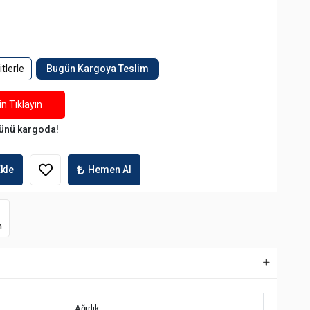
tlerle
Bugün Kargoya Teslim
n Tıklayın
ünü kargoda!
kle
Hemen Al
m
Ağırlık