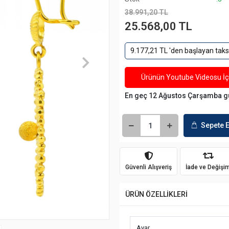
38.991,20 TL
25.568,00 TL
9.177,21 TL 'den başlayan taksi
Ürünün Youtube Videosu İçi
En geç 12 Ağustos Çarşamba g
Sepete E
Güvenli Alışveriş
İade ve Değişi
ÜRÜN ÖZELLİKLERİ
Ayar