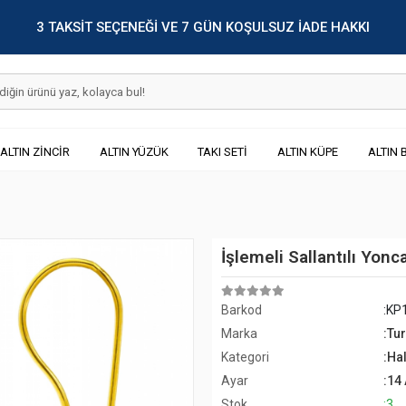
3 TAKSİT SEÇENEĞİ VE 7 GÜN KOŞULSUZ İADE HAKKI
ALTIN ZİNCİR
ALTIN YÜZÜK
TAKI SETİ
ALTIN KÜPE
ALTIN 
İşlemeli Sallantılı Yonc
Barkod
:KP
Marka
:Tu
Kategori
:Ha
Ayar
:14
Stok
:3