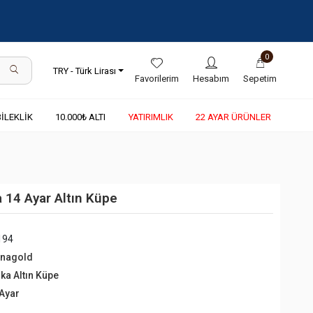
0
TRY - Türk Lirası
Favorilerim
Hesabım
Sepetim
BİLEKLİK
10.000₺ ALTI
YATIRIMLIK
22 AYAR ÜRÜNLER
a 14 Ayar Altın Küpe
194
rnagold
lka Altın Küpe
 Ayar