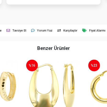
le
Tavsiye Et
Yorum Yaz
Karşılaştır
Fiyat Alarmı
Benzer Ürünler
%16
%23