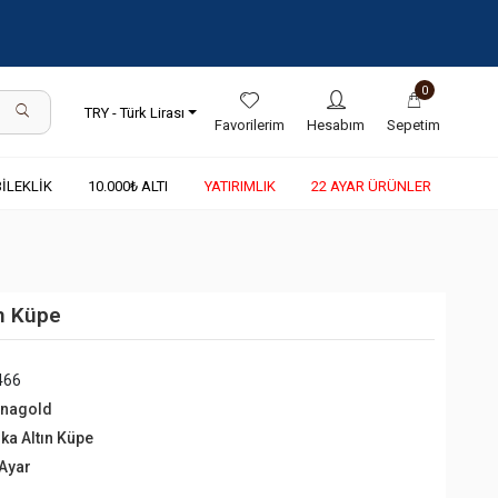
0
TRY - Türk Lirası
Favorilerim
Hesabım
Sepetim
BİLEKLİK
10.000₺ ALTI
YATIRIMLIK
22 AYAR ÜRÜNLER
ın Küpe
466
rnagold
lka Altın Küpe
 Ayar