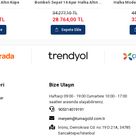
 Altın Küpe
Bombeli Sepet 14 Ayar Halka Altın Küpe
le
Sepete Ekle
34.277,10 TL
44
TL
28.764,00 TL
3
le
Sepete Ekle
ri
Bize Ulaşın
Haftaiçi 09:00 - 19:00 Cumartesi 10:00 - 17:00
ar
saatleri arasında ulaşabilirsiniz.
905314019191
meryem@turnagold.com.tr
İnönü, Demokrasi Cd. no:19 D:21A, 34785
Sancaktepe/İstanbul