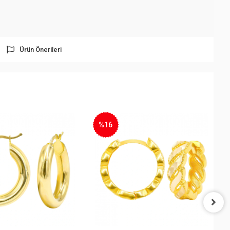
Ürün Önerileri
%16