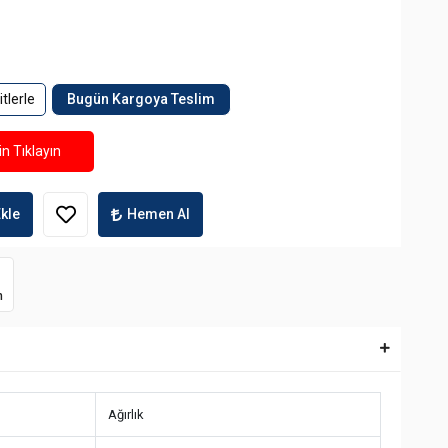
tlerle
Bugün Kargoya Teslim
n Tıklayın
kle
Hemen Al
m
Ağırlık