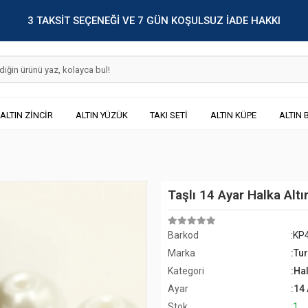
3 TAKSİT SEÇENEĞİ VE 7 GÜN KOŞULSUZ İADE HAKKI
ALTIN ZİNCİR
ALTIN YÜZÜK
TAKI SETİ
ALTIN KÜPE
ALTIN 
Taşlı 14 Ayar Halka Alt
Barkod
:KP
Marka
:Tu
Kategori
:Ha
Ayar
:14
Stok
:1