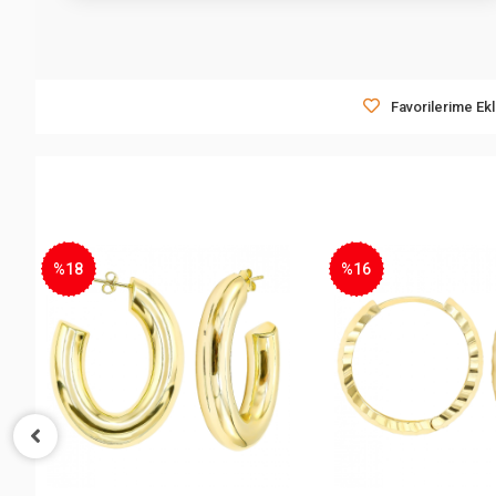
Favorilerime Ek
%18
%16