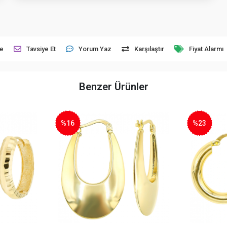
le
Tavsiye Et
Yorum Yaz
Karşılaştır
Fiyat Alarmı
Benzer Ürünler
%16
%23