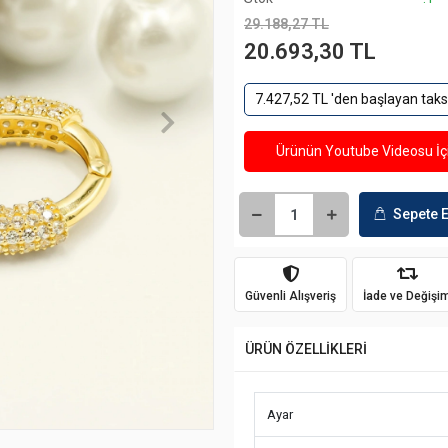
29.188,27 TL
20.693,30 TL
7.427,52 TL 'den başlayan taksi
Ürünün Youtube Videosu İçi
Sepete E
Güvenli Alışveriş
İade ve Değişi
ÜRÜN ÖZELLİKLERİ
Ayar