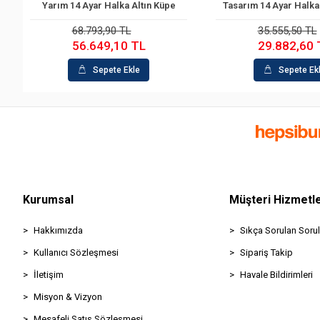
Yarım 14 Ayar Halka Altın Küpe
Tasarım 14 Ayar Halka
Sepete Ekle
Sepete Ek
68.793,90 TL
35.555,50 TL
56.649,10 TL
29.882,60 
Sepete Ekle
Sepete Ek
Kurumsal
Müşteri Hizmetle
Hakkımızda
Sıkça Sorulan Sorul
Kullanıcı Sözleşmesi
Sipariş Takip
İletişim
Havale Bildirimleri
Misyon & Vizyon
Mesafeli Satış Sözleşmesi