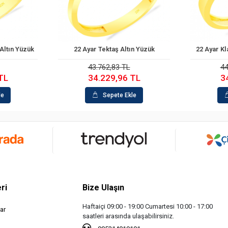
Altın Yüzük
22 Ayar Tektaş Altın Yüzük
22 Ayar Kl
le
Sepete Ekle
43.762,83 TL
44
TL
34.229,96 TL
3
le
Sepete Ekle
ri
Bize Ulaşın
Haftaiçi 09:00 - 19:00 Cumartesi 10:00 - 17:00
ar
saatleri arasında ulaşabilirsiniz.