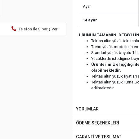
Ayar
14 ayar
Telefon İle Sipariş Ver
ÜRÜNÜN TAMAMINI DETAYLI İN
Tektaş altın yüzükteki taşl
Trend yüzük modellerin en 
Standart yüzük boyutu 14 b
Yüzüklerde istediğiniz boy
Ürünlerimiz el işçiliği 
olabilmektedir.
Tektaş altın yüzük fiyatları
Tektaş altın yüzük Turna G
edilmektedir.
YORUMLAR
ÖDEME SEÇENEKLERİ
GARANTİ VE TESLİMAT