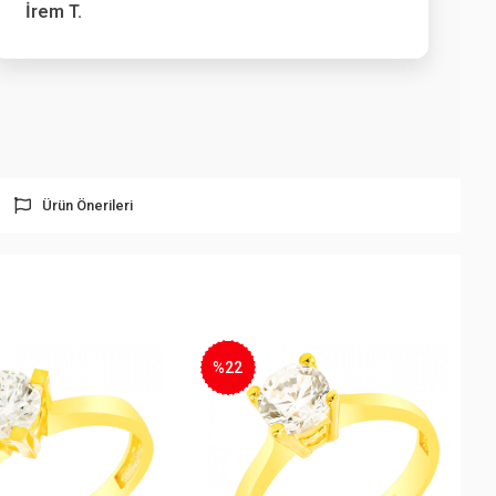
İrem T.
Ürün Önerileri
%22