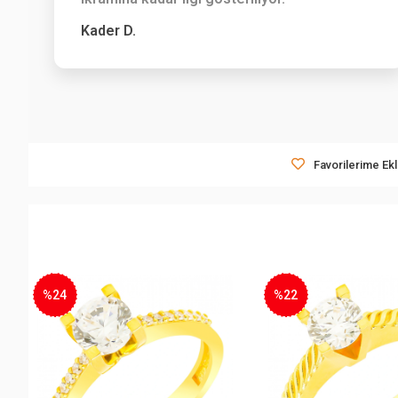
Kader D.
Favorilerime Ek
%24
%22