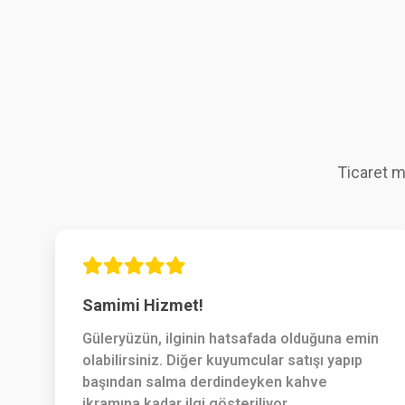
Ticaret m
Samimi Hizmet!
Güleryüzün, ilginin hatsafada olduğuna emin
olabilirsiniz. Diğer kuyumcular satışı yapıp
başından salma derdindeyken kahve
ikramına kadar ilgi gösteriliyor.