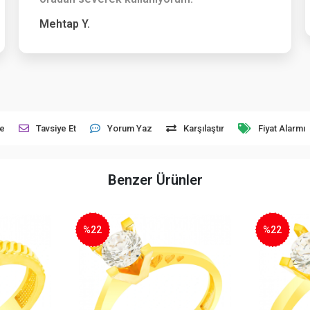
Mehtap Y.
le
Tavsiye Et
Yorum Yaz
Karşılaştır
Fiyat Alarmı
Benzer Ürünler
%22
%22