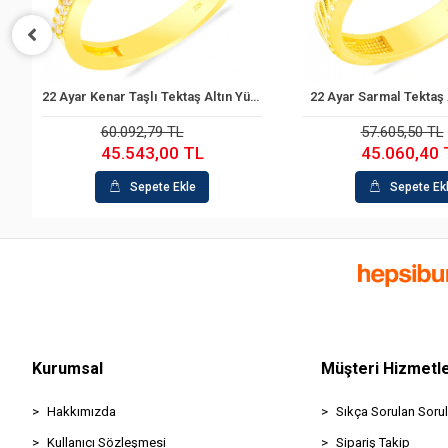
22 Ayar Kenar Taşlı Tektaş Altın Yüzük
22 Ayar Sarmal Tektaş 
Sepete Ekle
Sepete Ek
60.092,79 TL
57.605,50 TL
45.543,00 TL
45.060,40 
Sepete Ekle
Sepete Ek
Kurumsal
Müşteri Hizmetle
Hakkımızda
Sıkça Sorulan Sorul
Kullanıcı Sözleşmesi
Sipariş Takip