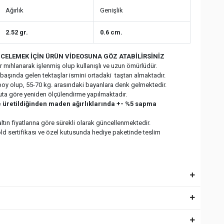
Ağırlık
Genişlik
2.52 gr.
0.6 cm.
CELEMEK İÇİN ÜRÜN VİDEOSUNA GÖZ ATABİLİRSİNİZ
ar mıhlanarak işlenmiş olup kullanışlı ve uzun ömürlüdür.
başında gelen tektaşlar ismini ortadaki taştan almaktadır.
oy olup, 55-70 kg. arasındaki bayanlara denk gelmektedir.
uta göre yeniden ölçülendirme yapılmaktadır.
ile üretildiğinden maden ağırlıklarında +- %5 sapma
 altın fiyatlarına göre sürekli olarak güncellenmektedir.
old sertifikası ve özel kutusunda hediye paketinde teslim