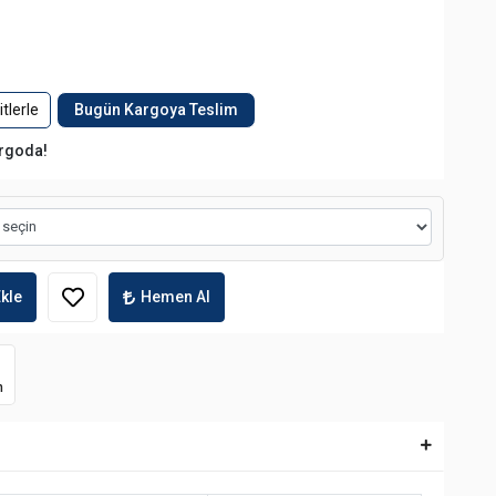
tlerle
Bugün Kargoya Teslim
argoda!
kle
Hemen Al
m