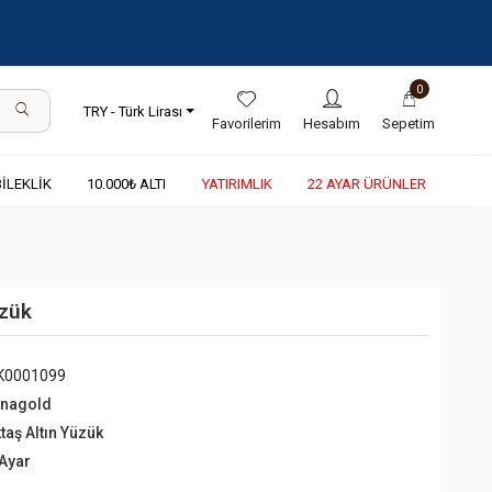
0
TRY - Türk Lirası
Favorilerim
Hesabım
Sepetim
BİLEKLİK
10.000₺ ALTI
YATIRIMLIK
22 AYAR ÜRÜNLER
üzük
K0001099
rnagold
taş Altın Yüzük
 Ayar