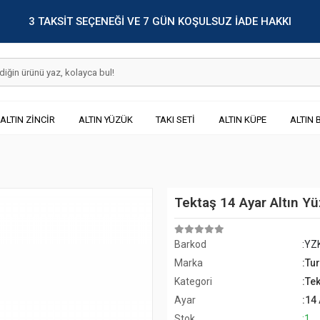
3 TAKSİT SEÇENEĞİ VE 7 GÜN KOŞULSUZ İADE HAKKI
ALTIN ZİNCİR
ALTIN YÜZÜK
TAKI SETİ
ALTIN KÜPE
ALTIN 
Tektaş 14 Ayar Altın Y
Barkod
:YZ
Marka
:Tu
Kategori
:Tek
Ayar
:14
Stok
:1