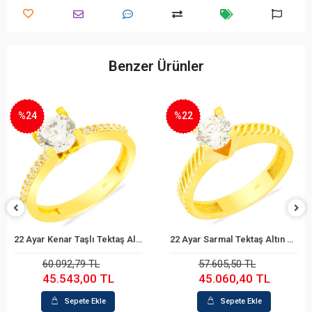
Benzer Ürünler
%22
%22
22 Ayar Kenar Taşlı Tektaş Altın Yüzük
22 Ayar Sarmal Tektaş Altın Yüzük
22 Ayar Te
epete Ekle
Sepete Ekle
S
2,79 TL
57.605,50 TL
43.76
43,00 TL
45.060,40 TL
34.2
epete Ekle
Sepete Ekle
S