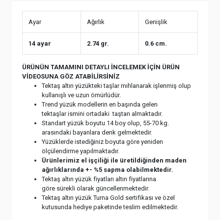
Ayar
Ağırlık
Genişlik
14 ayar
2.74 gr.
0.6 cm.
ÜRÜNÜN TAMAMINI DETAYLI İNCELEMEK İÇİN ÜRÜN
VİDEOSUNA GÖZ ATABİLİRSİNİZ
Tektaş altın yüzükteki taşlar mıhlanarak işlenmiş olup
kullanışlı ve uzun ömürlüdür.
Trend yüzük modellerin en başında gelen
tektaşlar ismini ortadaki taştan almaktadır.
Standart yüzük boyutu 14 boy olup, 55-70 kg.
arasındaki bayanlara denk gelmektedir.
Yüzüklerde istediğiniz boyuta göre yeniden
ölçülendirme yapılmaktadır.
Ürünlerimiz el işçiliği ile üretildiğinden maden
ağırlıklarında +- %5 sapma olabilmektedir.
Tektaş altın yüzük fiyatları altın fiyatlarına
göre sürekli olarak güncellenmektedir.
Tektaş altın yüzük Turna Gold sertifikası ve özel
kutusunda hediye paketinde teslim edilmektedir.