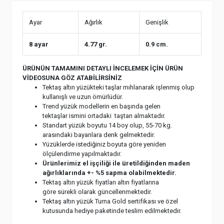
Ayar
Ağırlık
Genişlik
8 ayar
4.77 gr.
0.9 cm.
ÜRÜNÜN TAMAMINI DETAYLI İNCELEMEK İÇİN ÜRÜN
VİDEOSUNA GÖZ ATABİLİRSİNİZ
Tektaş altın yüzükteki taşlar mıhlanarak işlenmiş olup
kullanışlı ve uzun ömürlüdür.
Trend yüzük modellerin en başında gelen
tektaşlar ismini ortadaki taştan almaktadır.
Standart yüzük boyutu 14 boy olup, 55-70 kg.
arasındaki bayanlara denk gelmektedir.
Yüzüklerde istediğiniz boyuta göre yeniden
ölçülendirme yapılmaktadır.
Ürünlerimiz el işçiliği ile üretildiğinden maden
ağırlıklarında +- %5 sapma olabilmektedir.
Tektaş altın yüzük fiyatları altın fiyatlarına
göre sürekli olarak güncellenmektedir.
Tektaş altın yüzük Turna Gold sertifikası ve özel
kutusunda hediye paketinde teslim edilmektedir.