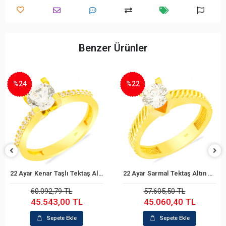
Benzer Ürünler
%22
%22
22 Ayar Kenar Taşlı Tektaş Altın Yüzük
22 Ayar Sarmal Tektaş Altın Yüzük
22 Ay
Sepete Ekle
Sepete Ekle
60.092,79 TL
57.605,50 TL
45.543,00 TL
45.060,40 TL
Sepete Ekle
Sepete Ekle