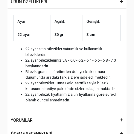
ÜRÜN ÖZELLİKLERİ
Ayar
Ağırlık
Genişlik
22 ayar
30 gr.
3 cm
22 ayar altın bilezikler yatırımlık ve kullanımlık
bileziklerdir.
22 ayar bileziklerimiz 5,8 - 6,0 - 6,2 - 6,4 - 6,6 - 6,8 - 7,0
boylarındadır.
Bilezik gramının üretimden dolayı eksik olması
durumunda aradaki fark sizlere iade edilmektedir.
22 ayar bilezikler Turna Gold sertifikasıyla bilezik
kutusunda hediye paketinde sizlere ulaştırılmaktadır.
22 ayar bilezik fiyatlarımız altın fiyatlarına göre sürekli
olarak güncellenmektedir.
YORUMLAR
ÖDEME SEÇENEKLERİ