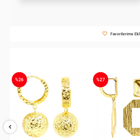
Favorilerime Ek
%27
%28