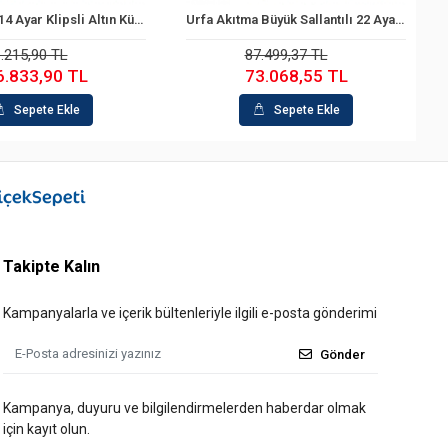
Urfa Akıtma Büyük Sallantılı 22 Ayar Altın Küpe
Hint İşi 14 Ayar Sallantılı Altın K
Sepete Ekle
Sepete Ekle
87.499,37 TL
79.988,69 TL
73.068,55 TL
67.915,00 TL
Sepete Ekle
Sepete Ekle
Takipte Kalın
Kampanyalarla ve içerik bültenleriyle ilgili e-posta gönderimi
Gönder
Kampanya, duyuru ve bilgilendirmelerden haberdar olmak
için kayıt olun.