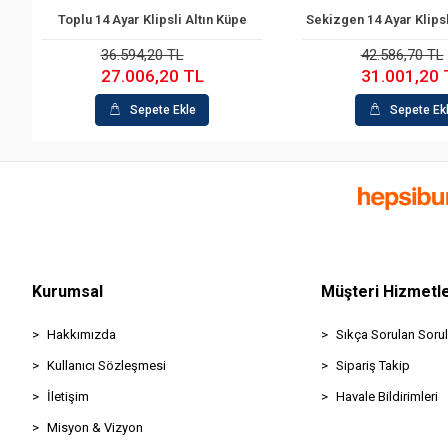
tın Küpe
Sekizgen 14 Ayar Klipsli Altın Küpe
Halka 14 Ay
Sepete Ekle
42.586,70 TL
38.
L
31.001,20 TL
27.
Sepete Ekle
Kurumsal
Müşteri Hizmetle
Hakkımızda
Sıkça Sorulan Sorul
Kullanıcı Sözleşmesi
Sipariş Takip
İletişim
Havale Bildirimleri
Misyon & Vizyon