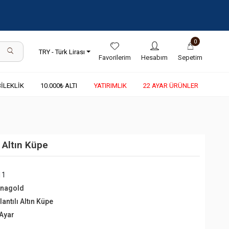
0
TRY - Türk Lirası
Favorilerim
Hesabım
Sepetim
BİLEKLİK
10.000₺ ALTI
YATIRIMLIK
22 AYAR ÜRÜNLER
ı Altın Küpe
11
rnagold
lantılı Altın Küpe
 Ayar