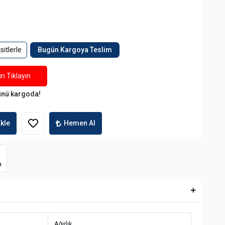
itlerle
Bugün Kargoya Teslim
n Tıklayın
ünü kargoda!
kle
Hemen Al
m
Ağırlık