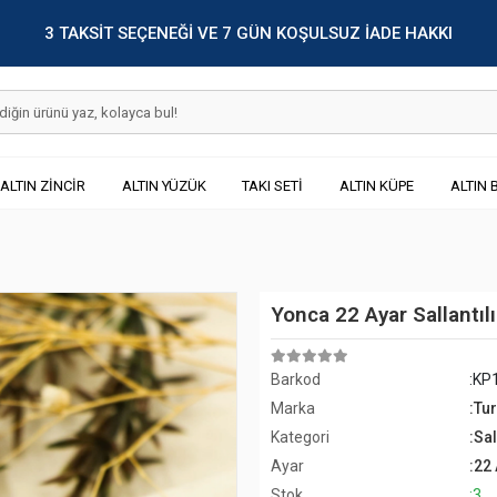
3 TAKSİT SEÇENEĞİ VE 7 GÜN KOŞULSUZ İADE HAKKI
ALTIN ZİNCİR
ALTIN YÜZÜK
TAKI SETİ
ALTIN KÜPE
ALTIN 
Yonca 22 Ayar Sallantıl
Barkod
:KP
Marka
:Tu
Kategori
:Sal
Ayar
:22
Stok
:3