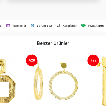
le
Tavsiye Et
Yorum Yaz
Karşılaştır
Fiyat Alarmı
Benzer Ürünler
%28