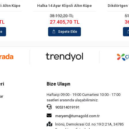
ar Klipsli Altın Küpe
Dikdörtgen 14 Ayar Klipsli Altın Küpe
Sepete Ekle
Sepete Ekle
192,20 TL
51.215,90 TL
405,70 TL
36.833,90 TL
Sepete Ekle
Sepete Ekle
ri
Bize Ulaşın
Haftaiçi 09:00 - 19:00 Cumartesi 10:00 - 17:00
ar
saatleri arasında ulaşabilirsiniz.
905314019191
meryem@turnagold.com.tr
İnönü, Demokrasi Cd. no:19 D:21A, 34785