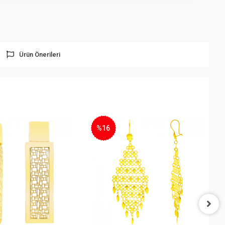
Ürün Önerileri
%16
%15