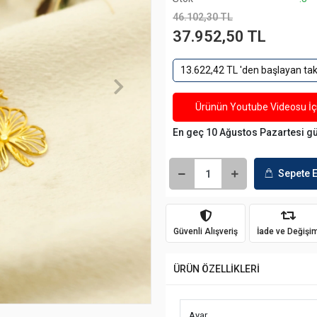
46.102,30 TL
37.952,50 TL
13.622,42 TL 'den başlayan taks
Ürünün Youtube Videosu İçi
En geç 10 Ağustos Pazartesi g
Sepete E
Güvenli Alışveriş
İade ve Değişi
ÜRÜN ÖZELLİKLERİ
Ayar