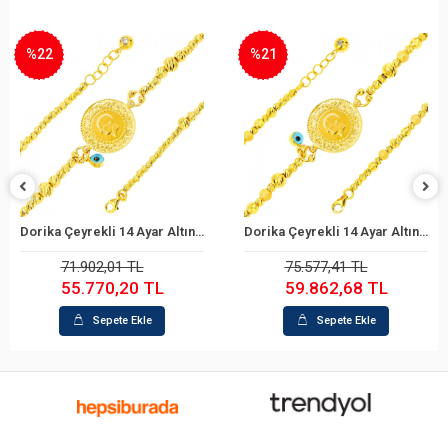
%22
%21
Dorika Çeyrekli 14 Ayar Altın Bileklik
Dorika Çeyrekli 14 Ayar Altın Bileklik
Sepete Ekle
Sepete Ekle
71.902,01 TL
75.577,41 TL
55.770,20 TL
59.862,68 TL
Sepete Ekle
Sepete Ekle