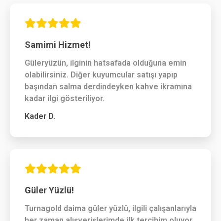
Samimi Hizmet!
Güleryüzün, ilginin hatsafada olduğuna emin
olabilirsiniz. Diğer kuyumcular satışı yapıp
başından salma derdindeyken kahve ikramına
kadar ilgi gösteriliyor.
Kader D.
Güler Yüzlü!
Turnagold daima güler yüzlü, ilgili çalışanlarıyla
her zaman alışverişlerimde ilk tercihim oluyor,