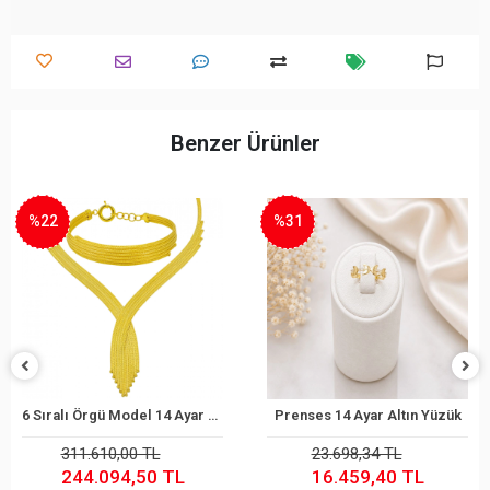
Benzer Ürünler
%22
%31
6 Sıralı Örgü Model 14 Ayar Altın Set
Prenses 14 Ayar Altın Yüzük
Sepete Ekle
Sepete Ekle
311.610,00 TL
23.698,34 TL
244.094,50 TL
16.459,40 TL